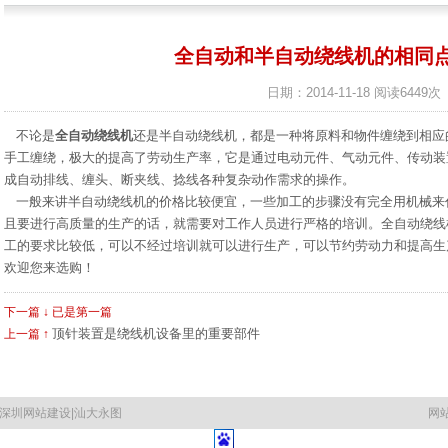
全自动和半自动绕线机的相同
日期：2014-11-18
阅读6449次
不论是
全自动绕线机
还是半自动绕线机，都是一种将原料和物件缠绕到相应
手工缠绕，极大的提高了劳动生产率，它是通过电动元件、气动元件、传动装
成自动排线、缠头、断夹线、捻线各种复杂动作需求的操作。
一般来讲半自动绕线机的价格比较便宜，一些加工的步骤没有完全用机械来
且要进行高质量的生产的话，就需要对工作人员进行严格的培训。全自动绕线
工的要求比较低，可以不经过培训就可以进行生产，可以节约劳动力和提高生
欢迎您来选购！
下一篇 ↓ 已是第一篇
顶针装置是绕线机设备里的重要部件
上一篇 ↑
深圳网站建设
|
汕大永图
网