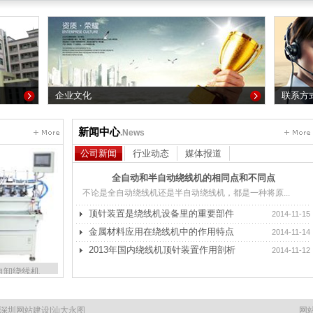
企业文化
联系方
新闻中心
.News
公司新闻
行业动态
媒体报道
全自动和半自动绕线机的相同点和不同点
不论是全自动绕线机还是半自动绕线机，都是一种将原...
顶针装置是绕线机设备里的重要部件
2014-11-15
金属材料应用在绕线机中的作用特点
2014-11-14
2013年国内绕线机顶针装置作用剖析
2014-11-12
自卸绕线机
三维4头绕线机
三维6头自卸绕线机
自卸绕线机
三维4头绕线机
三维6头自卸绕线机
深圳网站建设
|
汕大永图
网