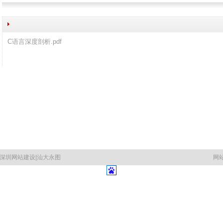
C语言深度剖析.pdf
深圳网站建设
|
汕大永图
网